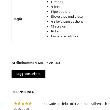
Fire box
4 feet
Pipe sockets
Stove pipe end piece
Ingår
4 stove pipe sections
12 screws
Poker
Embers scratches
Artikelnummer:
MIL-14261000
Lägg i önskelista
RECENSIONER
Passade perfekt i mitt växthus. Stilren och my
2025-06-26