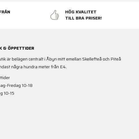
FRÅN
HÖG KVALITET
N
TILL BRA PRISER!
K & ÖPPETTIDER
utik är belägen centralt i Åbyn mitt emellan Skellefteå och Piteå
ndast några hundra meter från E4.
tider
ag-Fredag 10-18
g 10-15