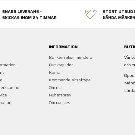
SNABB LEVERANS -
STORT UTBUD 
SKICKAS INOM 24 TIMMAR
KÄNDA MÄRKE
INFORMATION
BUTI
Butiken rekommenderar
Vår b
ormation
Butiksguider
och e
ans
Karriär
Öppet
ng
Kommande airsoftspel
Månd
verksamhet
Om oss
Lörda
vice
Nyhetsbrev
rmation
Om cookies