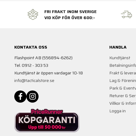
FRI FRAKT INOM SVERIGE
VID KÖP FÖR ÖVER 600:-
KONTAKTA OSS
HANDLA
Flashpoint AB (556894-6262)
Kundtjänst
Tel. 0912 - 303 53
Betalningsinf
Kundtjänst är öppen vardagar 10-18
Frakt & lever
info@tacticalstore.se
Lag & Föreni
Park & Event
Returer & Ser
Villkor & Info
Logga in