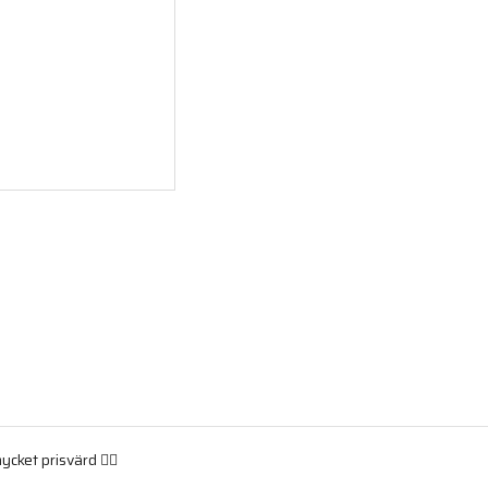
cket prisvärd 👌🏻