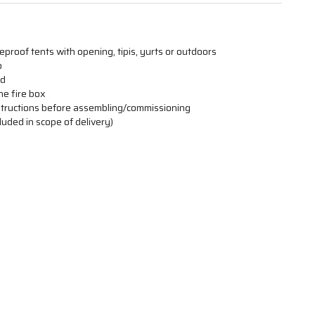
reproof tents with opening, tipis, yurts or outdoors
o
od
he fire box
structions before assembling/commissioning
uded in scope of delivery)