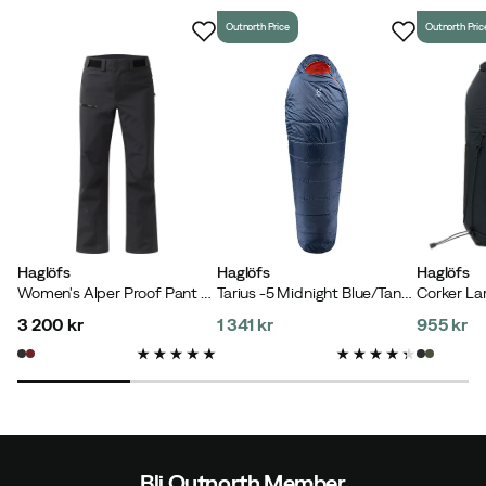
Outnorth Price
Outnorth Pric
Haglöfs
Haglöfs
Haglöfs
Women's Alper Proof Pant True Black
Tarius -5 Midnight Blue/Tangerine
Corker La
3 200 kr
1 341 kr
955 kr
price
price
price
Bli Outnorth Member