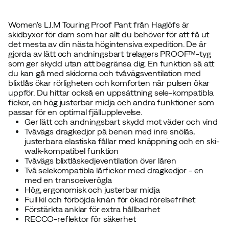
Women's L.I.M Touring Proof Pant från Haglöfs är
skidbyxor för dam som har allt du behöver för att få ut
det mesta av din nästa högintensiva expedition. De är
gjorda av lätt och andningsbart trelagers PROOF™-tyg
som ger skydd utan att begränsa dig. En funktion så att
du kan gå med skidorna och tvåvägsventilation med
blixtlås ökar rörligheten och komforten när pulsen ökar
uppför. Du hittar också en uppsättning sele-kompatibla
fickor, en hög justerbar midja och andra funktioner som
passar för en optimal fjällupplevelse.
Ger lätt och andningsbart skydd mot väder och vind
Tvåvägs dragkedjor på benen med inre snölås,
justerbara elastiska fållar med knäppning och en ski-
walk-kompatibel funktion
Tvåvägs blixtlåskedjeventilation över låren
Två selekompatibla lårfickor med dragkedjor - en
med en transceiverögla
Hög, ergonomisk och justerbar midja
Full kil och förböjda knän för ökad rörelsefrihet
Förstärkta anklar för extra hållbarhet
RECCO-reflektor för säkerhet