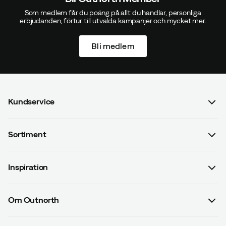
Som medlem får du poäng på allt du handlar, personliga
erbjudanden, förtur till utvalda kampanjer och mycket mer.
Bli medlem
Kundservice
Vanliga frågor & svar
Sortiment
Kontakta oss
Dam
Köpvillkor
Inspiration
Herr
Betalningsvillkor
Guider
Barn
Leveransvillkor
Om Outnorth
#yesOutnorth
Utrustning
Dataskyddspolicy
Om Outnorth
Partners
Kläder