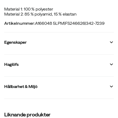
Material 1: 100 % polyester
Material 2: 85 % polyamid, 15 % elastan
Artikelnummer
:
A166048 5LPM
|
FS246626
|
342-7239
Egenskaper
Leverantörens artikelnummer
:
606580
Leverantörens artikelnamn
:
L.I.M Touring Proof Pant
Haglöfs
Women
Leverantörens färgnamn
:
Sunny Yellow/Desert Yellow
Inbyggd Recco
:
Ja
Reflexer
:
Nej
Hållbarhet & Miljö
Bib
:
Nej
Stretch
:
Ja
Membran
:
PROOF™
Antal fickor
:
2 st
Membranteknik
:
3-lagers
Vattentäta
:
Ja
Liknande produkter
Passform
:
Smal