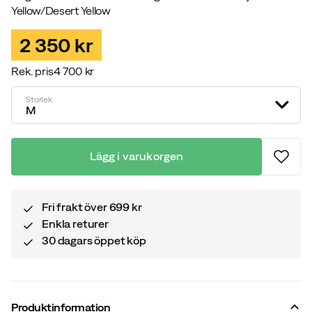
Yellow/Desert Yellow
2 350 kr
Rek. pris
4 700 kr
discounted
original
price
price
Storlek
M
Lägg i varukorgen
Fri frakt över 699 kr
Enkla returer
30 dagars öppet köp
Produktinformation