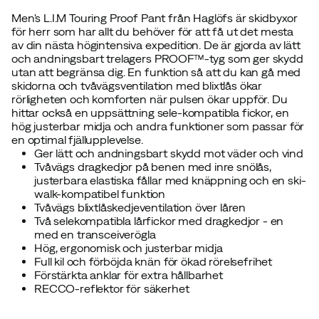
Men's L.I.M Touring Proof Pant från Haglöfs är skidbyxor
för herr som har allt du behöver för att få ut det mesta
av din nästa högintensiva expedition. De är gjorda av lätt
och andningsbart trelagers PROOF™-tyg som ger skydd
utan att begränsa dig. En funktion så att du kan gå med
skidorna och tvåvägsventilation med blixtlås ökar
rörligheten och komforten när pulsen ökar uppför. Du
hittar också en uppsättning sele-kompatibla fickor, en
hög justerbar midja och andra funktioner som passar för
en optimal fjällupplevelse.
Ger lätt och andningsbart skydd mot väder och vind
Tvåvägs dragkedjor på benen med inre snölås,
justerbara elastiska fållar med knäppning och en ski-
walk-kompatibel funktion
Tvåvägs blixtlåskedjeventilation över låren
Två selekompatibla lårfickor med dragkedjor - en
med en transceiverögla
Hög, ergonomisk och justerbar midja
Full kil och förböjda knän för ökad rörelsefrihet
Förstärkta anklar för extra hållbarhet
RECCO-reflektor för säkerhet