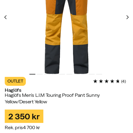
OUTLET
(
4
)
Haglöfs
Haglöfs Men's L.I.M Touring Proof Pant Sunny
Yellow/Desert Yellow
2 350 kr
Rek. pris
4 700 kr