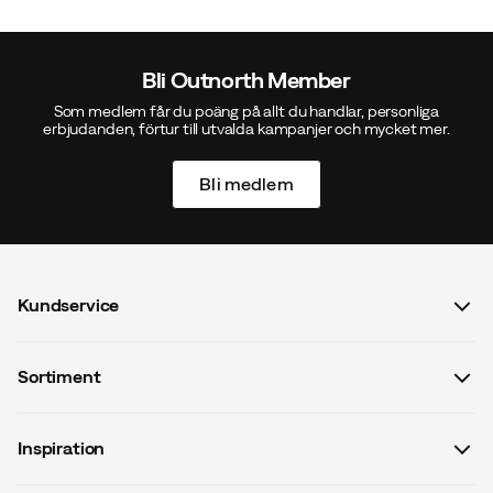
DC
2 år sedan
Verifierad köpare
Bli Outnorth Member
Som medlem får du poäng på allt du handlar, personliga
erbjudanden, förtur till utvalda kampanjer och mycket mer.
Upplevd passform:
Perfekt
Längd:
185-189
Vikt:
85-89
Bli medlem
Vald färg:
Grey
Köpt storlek:
L
Kundservice
Miklos B
2 år sedan
Verifierad köpare
Vanliga frågor & svar
Sortiment
Kontakta oss
Upplevd passform:
Perfekt
Längd:
175-179
Dam
Köpvillkor
Vikt:
75-79
Inspiration
Herr
Betalningsvillkor