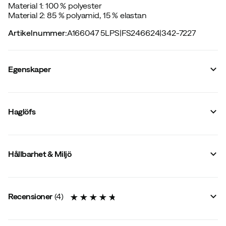
Material 1: 100 % polyester
Material 2: 85 % polyamid, 15 % elastan
Artikelnummer
:
A166047 5LPS
|
FS246624
|
342-7227
Egenskaper
Leverantörens artikelnummer
:
606579
Leverantörens artikelnamn
:
L.I.M Touring Proof Pant Men
Haglöfs
Leverantörens färgnamn
:
Sunny Yellow/Desert Yellow
Inbyggd Recco
:
Ja
Reflexer
:
Nej
Bib
:
Nej
Hållbarhet & Miljö
Stretch
:
Ja
Membran
:
PROOF™
Antal fickor
:
2 st
Membranteknik
:
3-lagers
Vattentäta
:
Ja
Recensioner
(
4
)
Passform
:
Smal
Bälteshällor
:
Nej
Vaddering
:
Ovadderad