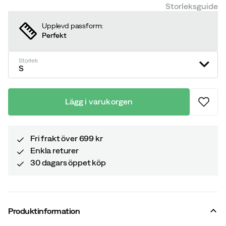
discounted
original
Storleksguide
price
price
Upplevd passform:
Perfekt
Storlek
S
Lägg i varukorgen
Fri frakt över 699 kr
Enkla returer
30 dagars öppet köp
Produktinformation