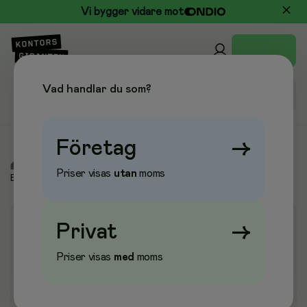
Vi bygger vidare mot
Vad handlar du som?
Företag
→
/
Elektronik
/
Toner & Bläckpatroner
/
Toner &
Priser visas
utan
moms
Bläckpatroner
Privat
→
Priser visas
med
moms