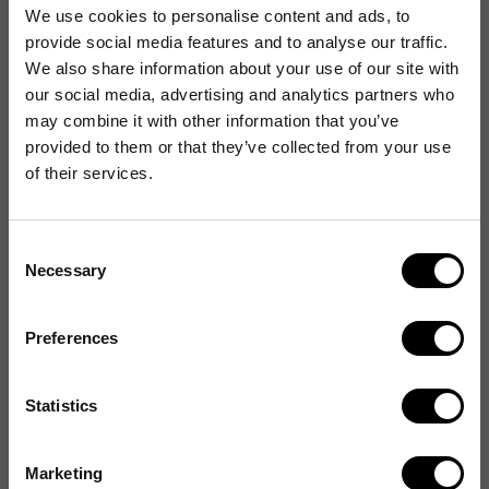
We use cookies to personalise content and ads, to
Originalnummer
:
X950X2KG
provide social media features and to analyse our traffic.
EAN:
0734646227728
We also share information about your use of our site with
our social media, advertising and analytics partners who
may combine it with other information that you’ve
Specifikationer
provided to them or that they’ve collected from your use
of their services.
Egenskaper
Consent
Necessary
Selection
Förpackning
Preferences
General properties
Statistics
Marketing