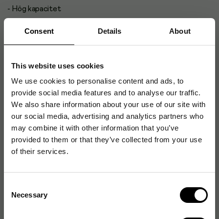
- Hög kapacitet
- Perfekt tillsammans
Consent
Details
About
- Lexmarks program för insamling av patroner
This website uses cookies
- Patroner från Lexmarks returprogram
We use cookies to personalise content and ads, to
provide social media features and to analyse our traffic.
We also share information about your use of our site with
Artikelnummer
:
115177
our social media, advertising and analytics partners who
Originalnummer
:
62D2000
may combine it with other information that you’ve
EAN:
734646431132
provided to them or that they’ve collected from your use
of their services.
Specifikationer
Consent
Necessary
Selection
Egenskaper