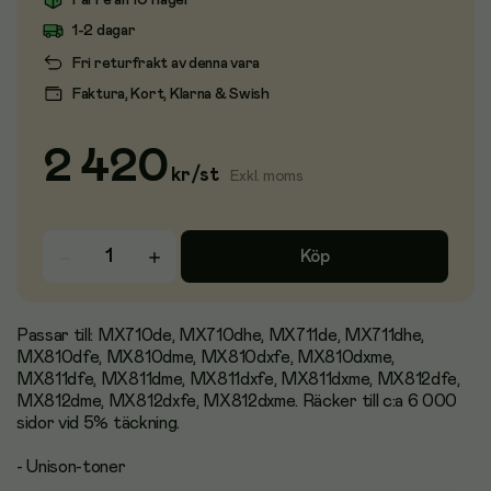
Färre än 10 i lager
1-2 dagar
Fri returfrakt av denna vara
Faktura, Kort, Klarna & Swish
2 420
kr
/
st
Exkl. moms
Köp
Passar till: MX710de, MX710dhe, MX711de, MX711dhe,
MX810dfe, MX810dme, MX810dxfe, MX810dxme,
MX811dfe, MX811dme, MX811dxfe, MX811dxme, MX812dfe,
MX812dme, MX812dxfe, MX812dxme. Räcker till c:a 6 000
sidor vid 5% täckning.
- Unison-toner