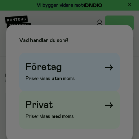
Vi bygger vidare mot
Vad handlar du som?
Företag
→
/
Elektronik
/
Toner & Bläckpatroner
/
Toner &
Priser visas
utan
moms
Bläckpatroner
Privat
→
Priser visas
med
moms