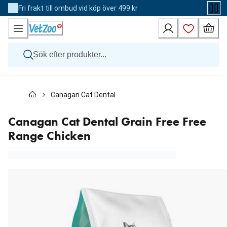
Skip
Fri frakt till ombud vid köp över 499 kr
to
Content
Hund
Canagan Cat Dental Grain Free Free Range Chicken
Katt
Övriga djur
Veterinärfoder
Canagan Cat Dental Grain Free Free
Varumärken
Range Chicken
Nyheter
Kampanj