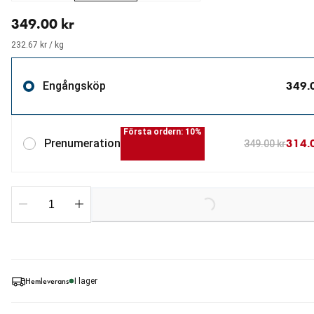
aktuellt pris 349.00 kr
349.00 kr
232.67 kr / kg
349.
Engångsköp
Första ordern: 10%
314.
Prenumeration
349.00 kr
Loading...
Hemleverans
I lager