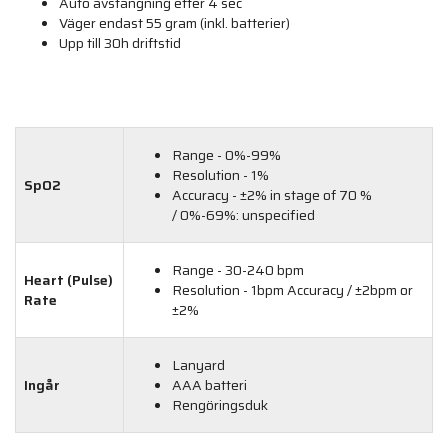
Auto avstängning efter 4 sec
Väger endast 55 gram (inkl. batterier)
Upp till 30h driftstid
Range - 0%-99%
Resolution - 1%
SpO2
Accuracy - ±2% in stage of 70 %
/ 0%-69%: unspecified
Range - 30-240 bpm
Heart (Pulse)
Resolution - 1bpm Accuracy / ±2bpm or
Rate
±2%
Lanyard
Ingår
AAA batteri
Rengöringsduk