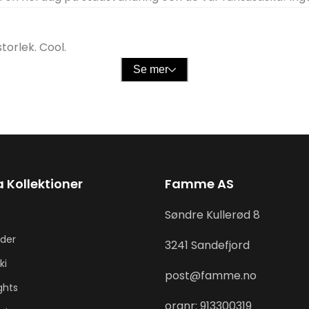
torlek. Cool.
Se mer
 Kollektioner
Famme AS
Søndre Kullerød 8
äder
3241 Sandefjord
ki
post@famme.no
ghts
orgnr: 913300319