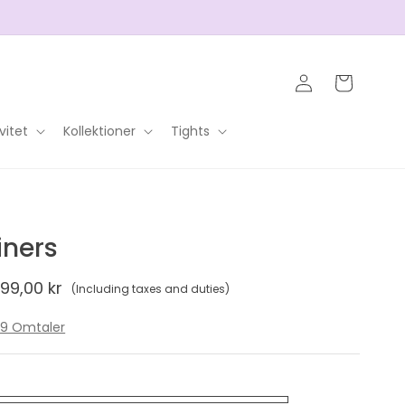
Logga
Varukorg
in
vitet
Kollektioner
Tights
iners
örsäljningspris
99,00 kr
(Including taxes and duties)
29
29 Omtaler
totalt
antal
recensioner