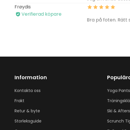
Frøydis
Verifierad köpare
Bra på foten. Rätt s
Information
Populära
Kontakta oss
Yoga Pants
Frakt
Träningskl
Retur & byte
Ski & Afters
Storleksguide
Scrunch Ti