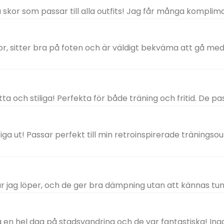
a skor som passar till alla outfits! Jag får många kompli
kor, sitter bra på foten och är väldigt bekväma att gå me
tta och stiliga! Perfekta för både träning och fritid. De pa
tiga ut! Passar perfekt till min retroinspirerade tränings
 jag löper, och de ger bra dämpning utan att kännas tu
en hel dag på stadsvandring och de var fantastiska! Inga 