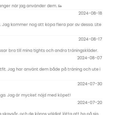
manger när jag använder dem. 👟
2024-08-18
d. Jag kommer nog att köpa flera par av dessa. Lite
2024-08-17
ssar bra till mina tights och andra träningskläder.
2024-08-07
outfit. Jag har använt dem både på träning och ute i
2024-07-30
nga. Jag är mycket nöjd med köpet!
2024-07-20
skavsår, och de känns väldigt lätta att ha på sig.