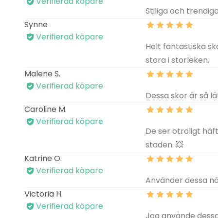
Verifierad köpare
Stiliga och trendig
Synne
Verifierad köpare
Helt fantastiska s
stora i storleken.
Malene S.
Verifierad köpare
Dessa skor är så lä
Caroline M.
Verifierad köpare
De ser otroligt häf
staden. 💥
Katrine O.
Verifierad köpare
Använder dessa när
Victoria H.
Verifierad köpare
Jag använde dessa 