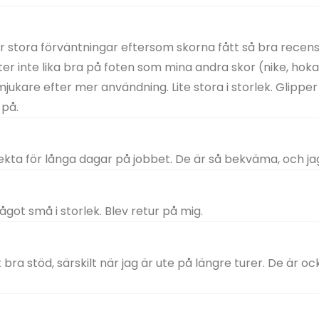
ör stora förväntningar eftersom skorna fått så bra recens
ter inte lika bra på foten som mina andra skor (nike, hok
 mjukare efter mer användning. Lite stora i storlek. Glipper
 på.
ekta för långa dagar på jobbet. De är så bekväma, och ja
ågot små i storlek. Blev retur på mig.
a stöd, särskilt när jag är ute på längre turer. De är också