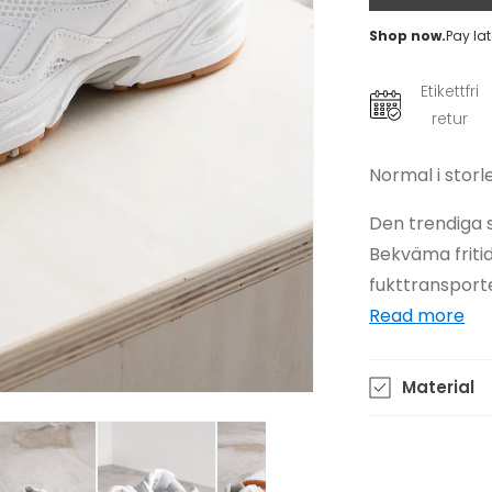
Shop now.
Pay lat
Etikettfri
retur
Normal i storl
Den trendiga s
Bekväma friti
fukttransporte
Material