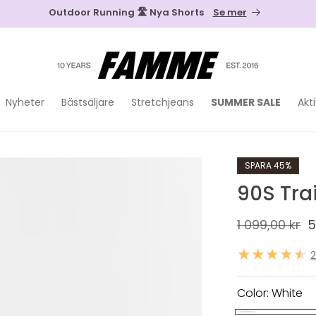
Outdoor Running 🛣️ Nya Shorts
Se mer
Nyheter
Bästsäljare
Stretchjeans
SUMMER SALE
Akti
SPARA 45%
90S Tra
Ordinarie
1 099,00 kr
F
5
pris
Color:
White