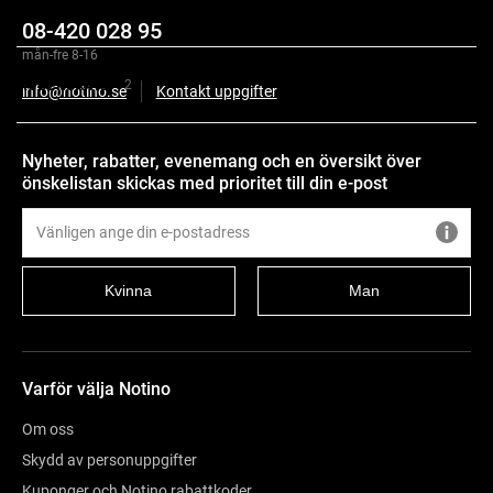
Övrig information
08-420 028 95
mån-fre 8-16
Recensioner
2
info@notino.se
Kontakt uppgifter
Nyheter, rabatter, evenemang och en översikt över
önskelistan skickas med prioritet till din e-post
Kvinna
Man
Varför välja Notino
Om oss
Skydd av personuppgifter
Kuponger och Notino rabattkoder