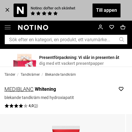
Notino: dofter och skönhet
Till appen
Presentförpackning: Vi slår in presenten åt
dig med ett vackert presentpapper
Tänder
/
Tandkrämer
/
Blekande tandkräm
MEDIBLANC
Whitening
blekande tandkräm med hydroxiapatit
4,0
(
3
)