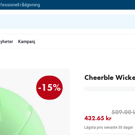
fessionell rådgivning
yheter
Kampanj
Cheerble Wicke
-15%
aktuellt pris 432.65 kr
ursprungligt pris 509.00
509.00 
432.65 kr
Lägsta pris senaste 30 dagar: 