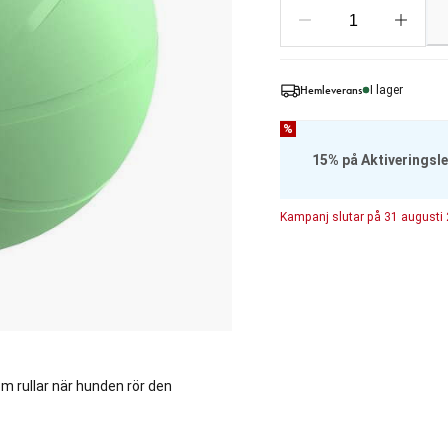
Hemleverans
I lager
%
15% på Aktiveringsl
Kampanj
slutar på
31 augusti
m rullar när hunden rör den