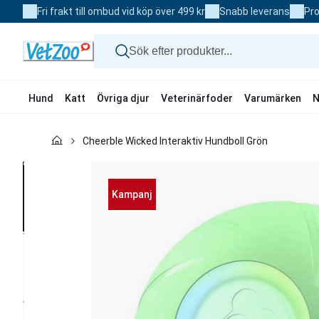
Skip
Fri frakt till ombud vid köp över 499 kr
Snabb leverans
Pro
to
Content
Hund
Katt
Övriga djur
Veterinärfoder
Varumärken
N
Hund
Cheerble Wicked Interaktiv Hundboll Grön
Katt
Övriga djur
Veterinärfoder
Varumärken
Kampanj
Nyheter
Kampanj