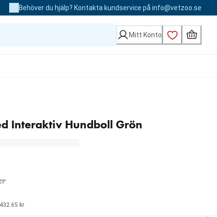
Behöver du hjälp? Kontakta kundservice på info@vetzoo.se
Mitt Konto
d Interaktiv Hundboll Grön
 kr
kr
432.65 kr