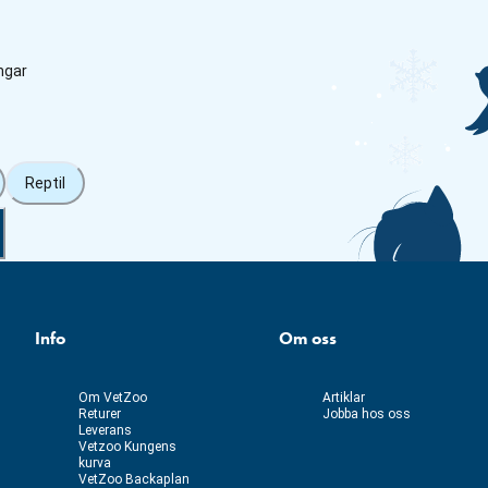
ngar
Reptil
Info
Om oss
Om VetZoo
Artiklar
Returer
Jobba hos oss
Leverans
Vetzoo Kungens
kurva
VetZoo Backaplan