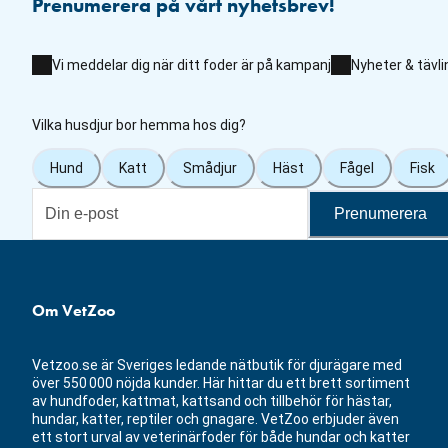
Prenumerera på vårt nyhetsbrev!
Vi meddelar dig när ditt foder är på kampanj
Nyheter & tävli
Vilka husdjur bor hemma hos dig?
Hund
Katt
Smådjur
Häst
Fågel
Fisk
Prenumerera
Om VetZoo
Vetzoo.se är Sveriges ledande nätbutik för djurägare med
över 550 000 nöjda kunder. Här hittar du ett brett sortiment
av hundfoder, kattmat, kattsand och tillbehör för hästar,
hundar, katter, reptiler och gnagare. VetZoo erbjuder även
ett stort urval av veterinärfoder för både hundar och katter