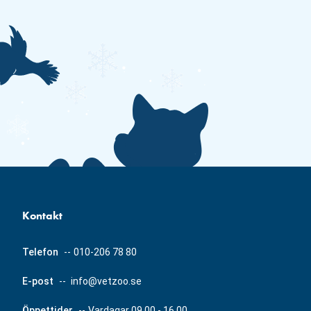
Kontakt
Telefon
--
010-206 78 80
E-post
--
info@vetzoo.se
Öppettider
--
Vardagar 09.00 - 16.00