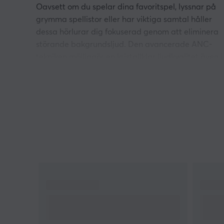
Oavsett om du spelar dina favoritspel, lyssnar på
grymma spellistor eller har viktiga samtal håller
dessa hörlurar dig fokuserad genom att eliminera
störande bakgrundsljud. Den avancerade ANC-
tekniken möjliggör en kristallklar ljudkvalitet även i
livliga miljöer, vilket gör dem perfekta för allt från
dagliga pendlingar till intensiva gaming-sessioner.
Med hörlurarnas over-ear design och mjuka,
andningsbara öronkuddar kan du lyssna bekvämt i
timmar utan att känna obehag, medan det
justerbara huvudbandet ser till att de sitter säkert
på ditt huvud oavsett storlek.
Fifine X3 är skapade med flexibilitet och portabilit
i åtanke. Den hopfällbara konstruktionen gör
hörlurarna enkla att packa ner i din gamingväska
eller ryggsäck. Den avtagbara mikrofonen gör de
mångsidiga, så du kan använda dem både som ett