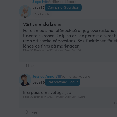
Saga H
Verifierad köpare
Camping Guardian
Level 7
Nintendo
Värt varenda krona
För en med smal plånbok så är jag överraskande n
tusentals kronor. De ljusa är i en perfekt diskret 
utan att trycka någonstans. Bas-funktionen för 
länge de finns på marknaden.
Fifine X3 Bluetooth ANC Hörlurar Over-Ear - Vit
1 like
Jessica Anna V
Verifierad köpare
Respawned Scout
Level 5
Bra passform, vettigt ljud
Fifine X3 Bluetooth ANC Hörlurar Over-Ear - Svart
fö
0 likes