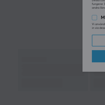
Dessa coo
Perfekt för gamers och musikälskare som söker
fungerar. 
hög ljudkvalitet
andra likn
M
Vi använde
in via des