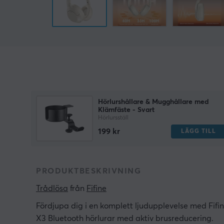
Hörlurshållare & Mugghållare med
Klämfäste - Svart
Hörlursställ
199 kr
LÄGG TILL
PRODUKTBESKRIVNING
Trådlösa
 från 
Fifine
Fördjupa dig i en komplett ljudupplevelse med Fifi
X3 Bluetooth hörlurar med aktiv brusreducering.