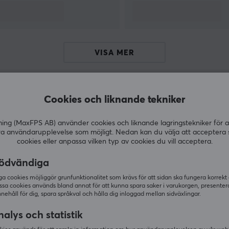
ch
t
VISA MER
n
Cookies och liknande tekniker
Andra köpte även
g (MaxFPS AB) använder cookies och liknande lagringstekniker för a
ra användarupplevelse som möjligt. Nedan kan du välja att acceptera 
cookies eller anpassa vilken typ av cookies du vill acceptera.
ödvändiga
 cookies möjliggör grunfunktionalitet som krävs för att sidan ska fungera korrekt
ssa cookies används bland annat för att kunna spara saker i varukorgen, presente
nnehåll för dig, spara språkval och hålla dig inloggad mellan sidväxlingar.
alys och statistik