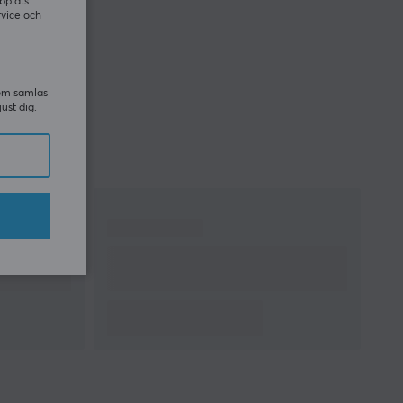
bplats
rvice och
som samlas
just dig.