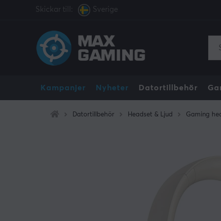
Skickar till:
Sverige
Kampanjer
Nyheter
Datortillbehör
Ga
Datortillbehör
Headset & Ljud
Gaming he