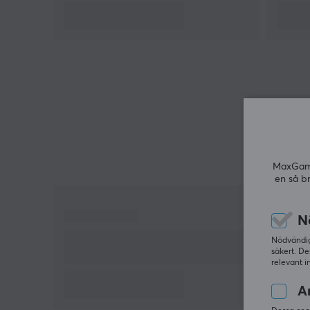
gamingheadset eller klassiska hörlurar för musik o
podcasts. Lätta och robusta är de designade för at
möta alla dina behov, vare sig det gäller gaming,
arbete eller underhållning. Med högkvalitativa
ljuddetaljer, från rika höga toner till balanserade
mellantoner, erbjuder Fifine X3 en akustisk precisio
som gör varje spel och låt till en uppslukande
upplevelse.
Sammanfattning
MaxGamin
en så b
Aktiv brusreducering (ANC) för klart ljud och
mindre störningar
N
Over-ear design med bekväma, andningsbara
Nödvändiga
öronkuddar
säkert. De
relevant i
Hopfällbar och lätt för enkel portabilitet
An
Avtagbar mikrofon för gaming och samtal