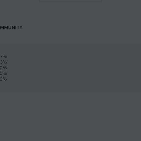
MMUNITY
67%
33%
0%
0%
0%