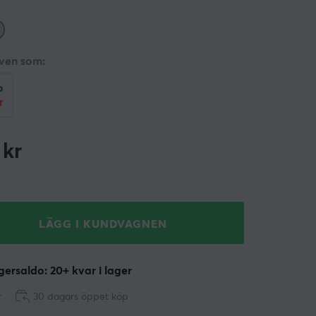
även som:
o
r
kr
LÄGG I KUNDVAGNEN
ersaldo: 20+ kvar i lager
r
30 dagars öppet köp