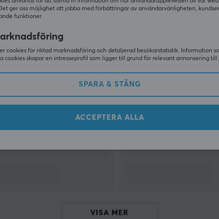
kies används för att samla in information om hur användarupplevelsen av vår web
Det ger oss möjlighet att jobba med förbättringar av användarvänligheten, kundse
ande funktioner.
VISA MER
arknadsföring
r cookies för riktad marknadsföring och detaljerad besökarstatistik. Information 
sa cookies skapar en intresseprofil som ligger till grund för relevant annonsering till 
Andra tittade även på
SPARA & STÄNG
ACCEPTERA ALLA
VISA MER