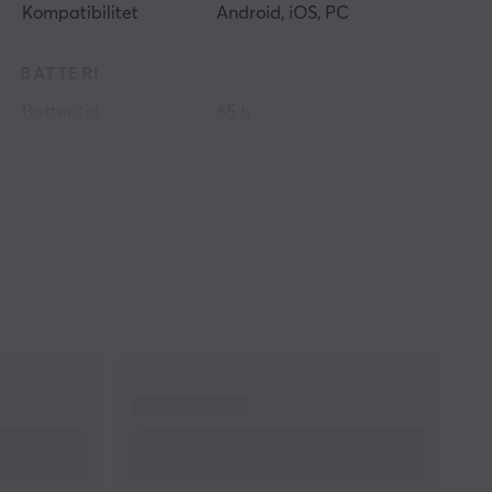
Kompatibilitet
Android, iOS, PC
BATTERI
Batteritid
65 h
EGENSKAPER
Akustisk konstruktion
Sluten
Formfaktor
Over-ear
Hörlurskuddar
Syntetiskt läder
Färg
Vit
FUNKTIONER
Mute-knapp
Nej
Volymkontroll
Ja
Aktiv brusreducering
Ja