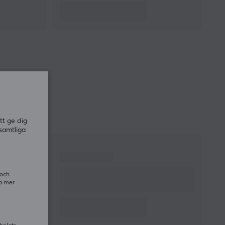
GARANTI
Producentens garanti
2 års garanti
LJUDUTGÅNG
Frekvensomfång
20-20000 Hz
Impedans
32 Ω
Ljudbild
Stereo
tt ge dig
MIKROFON
samtliga
Löstagbar
Ja
 och
ra mer