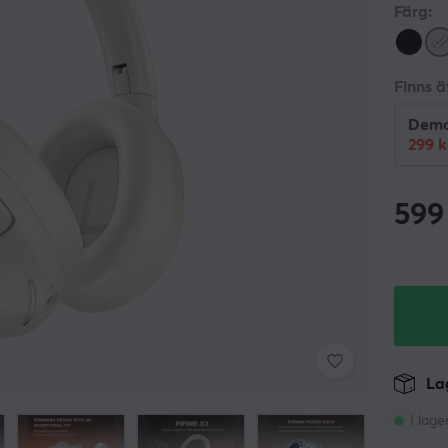
Färg:
Finns 
Dem
299 k
599
Lag
I lage