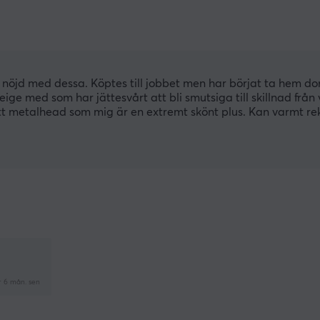
öjd med dessa. Köptes till jobbet men har börjat ta hem dom 
beige med som har jättesvårt att bli smutsiga till skillnad från
ett metalhead som mig är en extremt skönt plus. Kan varmt re
r 6 mån. sen