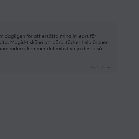
dagligen för att ersätta mina in-ears för 
 vita. Magiskt sköna att bära, täcker hela öronen 
komendera, kommer defenitivt välja dessa så 
för 7 mån. sen