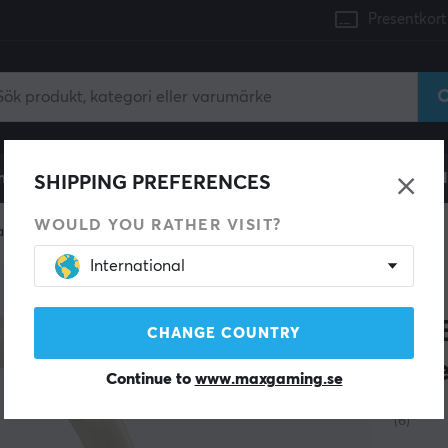
Presentkort
mingdator
Konsol
Gamingstol
Mobiltillbehör
H
SHIPPING PREFERENCES
WOULD YOU RATHER VISIT?
adset
Trådlösa
International
FIFINE
X3 
CHANGE COUNTRY
Ove
Continue to
www.maxgaming.se
(6)