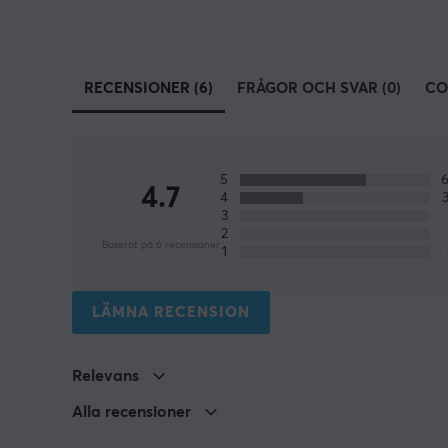
RECENSIONER (6)
FRÅGOR OCH SVAR (0)
CO
5
4.7
4
3
2
Baserat på 6 recensioner
1
LÄMNA RECENSION
Relevans
Alla recensioner