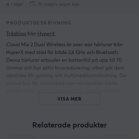
I lager
30 dagars öppet köp
PRODUKTBESKRIVNING
Trådlösa
 från 
HyperX
Cloud Mix 2 Dual Wireless är over-ear hörlurar från
HyperX med stöd för både 2,4 GHz och Bluetooth.
Dessa hörlurar erbjuder en batteritid på upp till 70
timmar och har aktiv brusreducering, vilket gör dem
idealiska för gaming och multimediaanvändning. De
passar bra för användare som värdesätter både
trådlös frihet och hög ljudkvalitet i olika ljudmiljöer.
VISA MER
De trådlösa hörlurarna har en formfaktor med över-ear
design, vilket bidrar till komforten under längre
användningspass. Ljudkaraktären är stereo, vilket ger
Relaterade produkter
en bred och detaljerad ljudupplevelse. Anslutning kan
ske via både Bluetooth och 2,4 GHz, vilket säkerställer