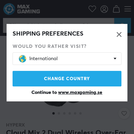
Datortillbehör
Headset & Ljud
Gaming hörlurar
Trådlösa
SHIPPING PREFERENCES
WOULD YOU RATHER VISIT?
International
CHANGE COUNTRY
Continue to
www.maxgaming.se
HYPERX
Cloud Mix 2 Dual Wireless Over-Ear