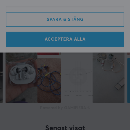
Over-ear
Färg
Svart
SPARA & STÄNG
FUNKTIONER
ACCEPTERA ALLA
Mediakontroller
On ear cup
Aktiv brusreducering
Ja
GARANTI
Producentens garanti
1 års garanti
Powered by GAMIFIERA.®
LJUDUTGÅNG
Senast visat
Ljudbild