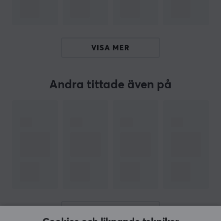
Vårt artikelnummer: 35320
Tillv. artikelnummer: 7P5J2AA
OM VARUMÄRKET
VISA MER
Populära gamingtillverkaren
HyperX
- Vad som
grundades 2002 med endast en serie av
Andra tittade även på
högpresterande minnen har idag växt sig till att bli en
av de största gamingtillverkare med en av de bredaste
sortimenten. HyperX är kända för att bege sig på nya
vatten och med deras samarbeten pusha gränserna på
vad som är möjligt i gaming.
Idag sponsrar HyperX över 20 st e-sportlag samt
många andra idrottare i andra sportligor som NBA,
Premier League och Bundesliga. Dom har även tagit
samarbetet som gamingorganisation längre med
artister som Post Malone för att pusha e-sport och
VISA MER