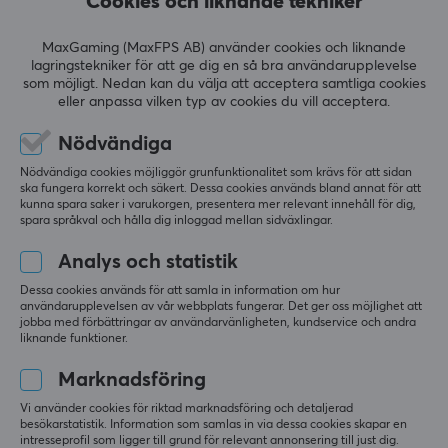
Cookies och liknande tekniker
gaming framåt.
MaxGaming (MaxFPS AB) använder cookies och liknande
RECENSIONER (0)
FRÅGOR OCH SVAR (0)
COMMUNI
lagringstekniker för att ge dig en så bra användarupplevelse
SPECIFIKATIONER
som möjligt. Nedan kan du välja att acceptera samtliga cookies
ANSLUTNING
eller anpassa vilken typ av cookies du vill acceptera.
Anslutning
Nödvändiga
5
0%
0.0
2.4GHz, Bluetooth
4
0%
Nödvändiga cookies möjliggör grunfunktionalitet som krävs för att sidan
3
0%
ska fungera korrekt och säkert. Dessa cookies används bland annat för att
Trådlös
2
0%
kunna spara saker i varukorgen, presentera mer relevant innehåll för dig,
Baserat på 0 recensioner
1
0%
Ja
spara språkval och hålla dig inloggad mellan sidväxlingar.
Analys och statistik
BATTERI
LÄMNA RECENSION
Dessa cookies används för att samla in information om hur
användarupplevelsen av vår webbplats fungerar. Det ger oss möjlighet att
Batteritid
jobba med förbättringar av användarvänligheten, kundservice och andra
70 h
liknande funktioner.
Mer från vårt Community
Marknadsföring
EGENSKAPER
Vi använder cookies för riktad marknadsföring och detaljerad
Formfaktor
besökarstatistik. Information som samlas in via dessa cookies skapar en
intresseprofil som ligger till grund för relevant annonsering till just dig.